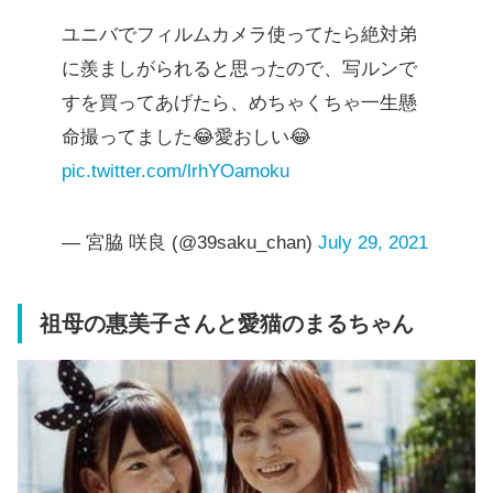
ユニバでフィルムカメラ使ってたら絶対弟
に羨ましがられると思ったので、写ルンで
すを買ってあげたら、めちゃくちゃ一生懸
命撮ってました😂愛おしい😂
pic.twitter.com/lrhYOamoku
— 宮脇 咲良 (@39saku_chan)
July 29, 2021
祖母の惠美子さん
と
愛猫のまるちゃん