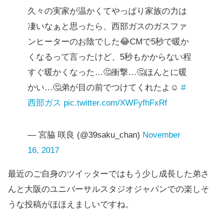
久々の実家が温かくてやっぱり家族の力は
凄いなぁと思ったら、西部ガスのガスファ
ンヒーターのお陰でした😂CMで5秒で暖か
くなるって言ったけど、5秒もかからない程
すぐ暖かくなった…🤔衝撃…🤔ほんとに暖
かい…🤔弟が目の前でつけてくれたよ☺️
#
西部ガス
pic.twitter.com/XWFyfhFxRf
— 宮脇 咲良 (@39saku_chan)
November
16, 2017
最近のご自身のツイッターではもう少し成長した弟さ
んと大阪のユニバーサルスタジオジャパンでの楽しそ
うな投稿がほほえましいですね。