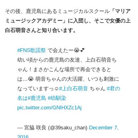
その後、鹿児島にあるミュージカルスクール
「マリア
ミュージックアカデミー」に入団し、そこで女優の上
白石萌音さんと知り合います。
#FNS歌謡祭
で会えたー😭💕
幼い頃からの鹿児島の友達、上白石萌音ち
ゃん！まさかこんな場所で再会できると
は…😭 萌音ちゃんの大活躍、いつも刺激に
なっていますっ☺️
#上白石萌音
ちゃん
#君の
名は
#鹿児島
#幼馴染
pic.twitter.com/GNlHXZc1Aj
— 宮脇 咲良 (@39saku_chan)
December 7,
2016