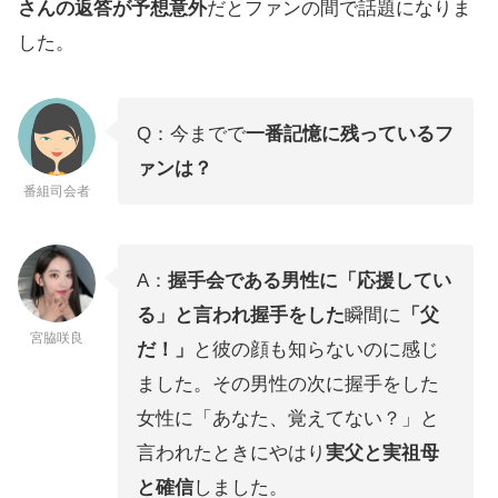
さんの返答が予想意外
だとファンの間で話題になりま
した。
Q：今までで
一番記憶に残っているフ
ァンは？
番組司会者
A：
握手会である男性に「応援してい
る」と言われ握手をした
瞬間に
「父
宮脇咲良
だ！」
と彼の顔も知らないのに感じ
ました。その男性の次に握手をした
女性に「あなた、覚えてない？」と
言われたときにやはり
実父と実祖母
と確信
しました。