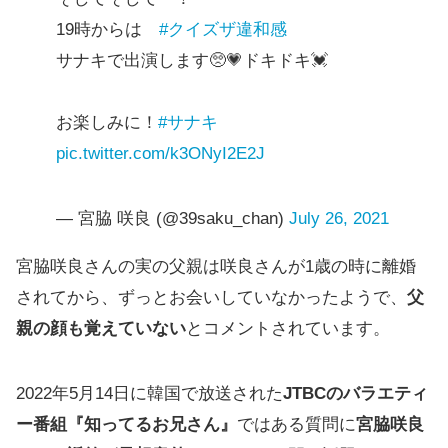
19時からは
#クイズザ違和感
サナキで出演します🥺💗ドキドキ💓
お楽しみに！
#サナキ
pic.twitter.com/k3ONyI2E2J
— 宮脇 咲良 (@39saku_chan)
July 26, 2021
宮脇咲良さんの実の父親は咲良さんが1歳の時に離婚
されてから、ずっとお会いしていなかったようで、
父
親の顔も覚えていない
とコメントされています。
2022年5月14日に韓国で放送された
JTBCのバラエティ
ー番組『知ってるお兄さん』
ではある質問に
宮脇咲良