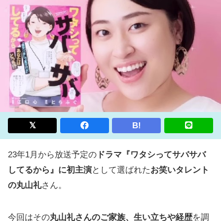
B!
23年1月から放送予定の
ドラマ『ワタシってサバサバ
してるから』に初主演
として選ばれた
お笑いタレント
の丸山礼
さん。
今回はその
丸山礼さんのご家族、生い立ちや経歴
を調