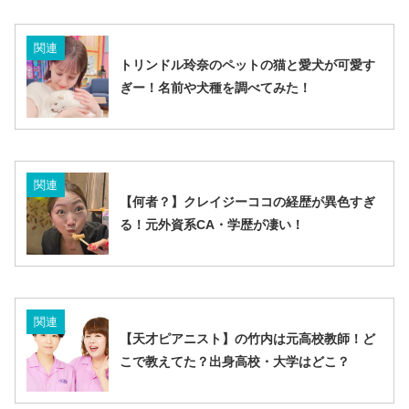
関連
トリンドル玲奈のペットの猫と愛犬が可愛す
ぎー！名前や犬種を調べてみた！
関連
【何者？】クレイジーココの経歴が異色すぎ
る！元外資系CA・学歴が凄い！
関連
【天才ピアニスト】の竹内は元高校教師！ど
こで教えてた？出身高校・大学はどこ？