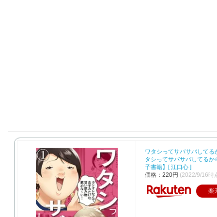
ワタシってサバサバしてるか
タシってサバサバしてるか
子書籍】[ 江口心 ]
価格：220円
(2022/9/16時
楽