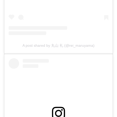
A post shared by 丸山 礼 (@rei_maruyama)