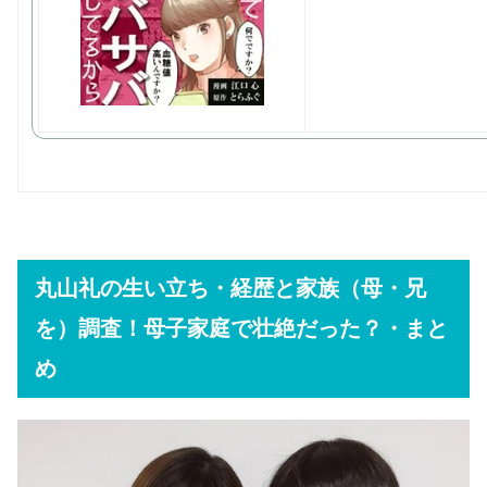
丸山礼の生い立ち・経歴と家族（母・兄
を）調査！母子家庭で壮絶だった？・まと
め