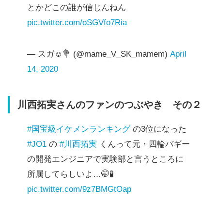
とかどこの誰が信じんねん
pic.twitter.com/oSGVfo7Ria
— スガ☺︎💐 (@mame_V_SK_mamem)
April
14, 2020
川西拓実さんのファンのつぶやき その２
#国宝級イケメンランキング
の3位になった
#JO1
の
#川西拓実
くんって元・四輪バギー
の開発エンジニアで実験部と言うところに
所属してらしいよ…🤭🧪
pic.twitter.com/9z7BMGtOap