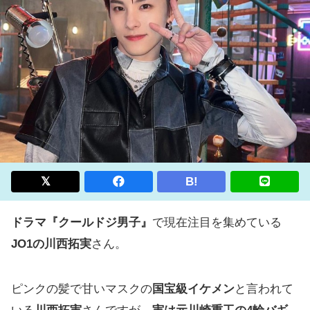
B!
ドラマ『クールドジ男子』
で現在注目を集めている
JO1の川西拓実
さん。
ピンクの髪で甘いマスクの
国宝級イケメン
と言われて