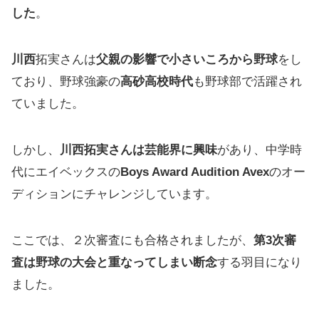
した
。
川西
拓実さんは
父親の影響で小さいころから野球
をし
ており、野球強豪の
高砂高校時代
も野球部で活躍され
ていました。
しかし、
川西拓実さんは芸能界に興味
があり、中学時
代にエイベックスの
Boys Award Audition Avex
のオー
ディションにチャレンジしています。
ここでは、２次審査にも合格されましたが、
第3次審
査は野球の大会と重なってしまい断念
する羽目になり
ました。