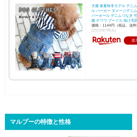
犬服 春夏秋冬モデル デニ
ル パーカー ダメージデニム
バーオール デニムつなぎ 
服 チワワ プードル 抜け毛
価格：1144円（税込、送料
(2022/9/7時点)
楽
マルプーの特徴と性格