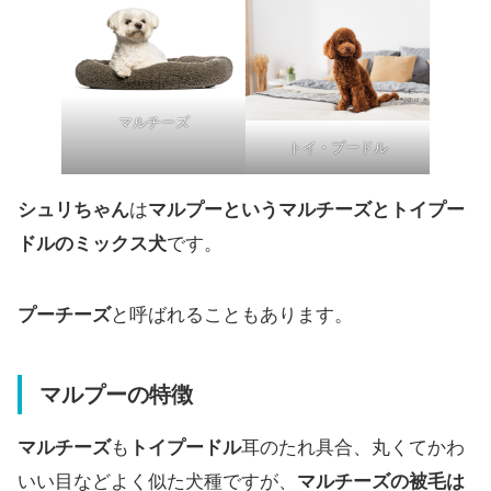
マルチーズ
トイ・プードル
シュリちゃん
は
マルプーというマルチーズとトイプー
ドルのミックス犬
です。
プーチーズ
と呼ばれることもあります。
マルプーの特徴
マルチーズ
も
トイプードル
耳のたれ具合、丸くてかわ
いい目などよく似た犬種ですが、
マルチーズの被毛は