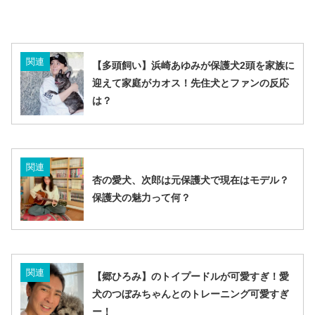
関連
【多頭飼い】浜崎あゆみが保護犬2頭を家族に
迎えて家庭がカオス！先住犬とファンの反応
は？
関連
杏の愛犬、次郎は元保護犬で現在はモデル？
保護犬の魅力って何？
関連
【郷ひろみ】のトイプードルが可愛すぎ！愛
犬のつぼみちゃんとのトレーニング可愛すぎ
ー！