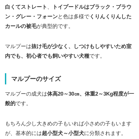
白くてストレート
、
トイプードルはブラック・ブラウ
ン・グレー・フォーン
と色は多様で
くりんくりんした
カールの被毛
が典型的です。
マルプーは
抜け毛が少なく、しつけもしやすいため室
内でも、初心者でも飼いやすい犬種
です。
マルプーのサイズ
マルプーの成犬は
体高20～30㎝、体重2～3Kg程度が一
般的
です。
もちろん少し大きめの子もいれば小さめの子もいます
が、基本的には
超小型犬～小型犬
に分類されます。