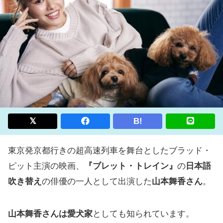
B!
東京発京都行きの超高速列車を舞台としたブラッド・
ピット主演の映画、
『ブレット・トレイン』
の
日本語
吹き替え
の俳優の一人として出演した
山本舞香さん
。
山本舞香さんは愛犬家
としても知られています。