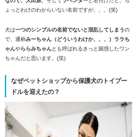
なので、大田原
、そして
ラベンダー
と名付けたと、ち
ょっとわけのわからいない名前ですが、、、(笑)
犬は
一つのシンプルの名前でないと混乱してしまう
の
で、通称
みーちゃん（どういうわけか、、、）ララち
ゃん
や
ららみちゃん
とも呼ばれるきっと困惑したワン
ちゃんだと思います。(笑)
なぜペットショップから保護犬のトイプー
ドルを迎えたの？