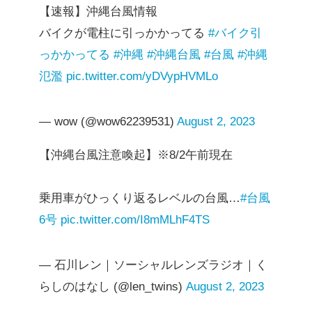
【速報】沖縄台風情報
バイクが電柱に引っかかってる
#バイク引
っかかってる
#沖縄
#沖縄台風
#台風
#沖縄
氾濫
pic.twitter.com/yDVypHVMLo
— wow (@wow62239531)
August 2, 2023
【沖縄台風注意喚起】※8/2午前現在
乗用車がひっくり返るレベルの台風…
#台風
6号
pic.twitter.com/I8mMLhF4TS
— 石川レン｜ソーシャルレンズラジオ｜く
らしのはなし (@len_twins)
August 2, 2023