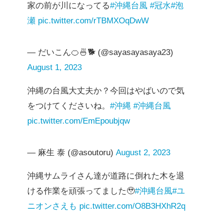
家の前が川になってる
#沖縄台風
#冠水
#泡
瀬
pic.twitter.com/rTBMXOqDwW
— だいこん🍊🍜🐕 (@sayasayasaya23)
August 1, 2023
沖縄の台風大丈夫か？今回はやばいので気
をつけてくださいね。
#沖縄
#沖縄台風
pic.twitter.com/EmEpoubjqw
— 麻生 泰 (@asoutoru)
August 2, 2023
沖縄サムライさん達が道路に倒れた木を退
ける作業を頑張ってました🥹
#沖縄台風
#ユ
ニオンさえも
pic.twitter.com/O8B3HXhR2q