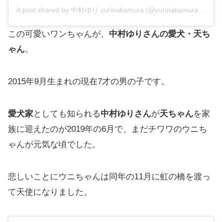
A post shared by 中村ゆり yurinakamura (@yurinakamurawoori)
この可愛いワンちゃんが、
中村ゆりさんの愛犬・天ち
ゃん
。
2015年9月生まれの現在7才の男の子です。
愛犬家
としても知られる
中村ゆりさん
が
天ちゃん
を家
族に迎えたのが2019年の6月で、まだチワワのウニち
ゃんが元気な頃でした。
悲しいことにウニちゃんは同年の11月に虹の橋を渡っ
て天使になりました。