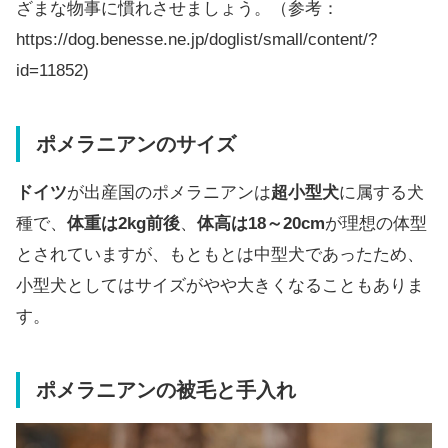
ざまな物事に慣れさせましょう。（参考：
https://dog.benesse.ne.jp/doglist/small/content/?
id=11852)
ポメラニアンのサイズ
ドイツ
が出産国のポメラニアンは
超小型犬
に属する犬
種で、
体重は2kg前後
、
体高は18～20cm
が理想の体型
とされていますが、もともとは中型犬であったため、
小型犬としてはサイズがやや大きくなることもありま
す。
ポメラニアンの被毛と手入れ