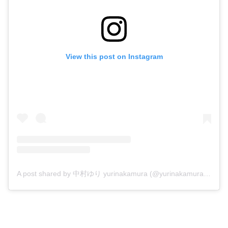
View this post on Instagram
A post shared by 中村ゆり yurinakamura (@yurinakamurawoori)