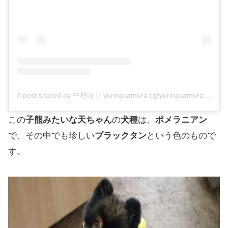
A post shared by 中村ゆり yurinakamura (@yurinakamurawoori)
この
子熊みたいな天ちゃん
の
犬種
は、
ポメラニアン
で、その中でも珍しい
ブラックタン
という色のもので
す。