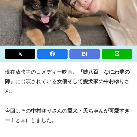
B!
現在放映中のコメディー映画、
『嘘八百 なにわ夢の
陣』
に出演されている
女優そして愛犬家の中村ゆり
さ
ん。
今回はその
中村ゆりさん
の
愛犬・天ちゃんが可愛すぎ
ー！
と耳にしました。