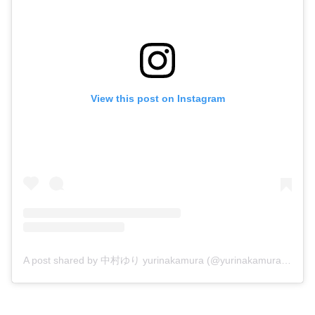
View this post on Instagram
A post shared by 中村ゆり yurinakamura (@yurinakamurawoori)